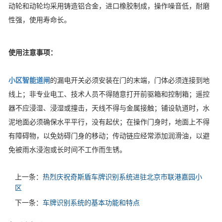
动轮和动轮均采用铸造铝合金，进口橡胶制成，操作噪音低，耐磨
性强，使用寿命长。
使用注意事项：
小区智能道闸
的漏电开关必须安装在门的末端，门体必须连接到地
线上；非专业电工、技术人员不得随意打开前驱箱和控制箱；遥控
器不应浸湿、浸湿或撞击，天线不得与金属接触；铺设轨道时，水
泥地面必须确保水平平行，没有起伏；在操作门身时，地面上不得
有障碍物，以免妨碍门身的移动；传动链应经常添加润滑油，以避
免被雨水浸泡或长时间不工作而生锈。
上一条：
热烈庆祝奇斯盾车牌识别系统进驻北京市联港嘉园小
区
下一条：
车牌识别系统的基本功能和特点