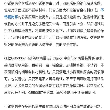
不锈钢岗亭材质还是不锈钢为主，对于四周采用的钢化玻璃来做，
但是对于面板则不锈钢材料，门窗方面大不是铝合金材料制成。
不
锈钢岗亭
的防雷原理比较简单，主要是通过避雷针，避雷针保护建
筑物的方式并不是避免房屋遭受雷击，而是引雷上身，然后通过其
引下线和接地装置，将雷电流引入地下，从而起到保护建筑物的作
用。我们只要在岗亭的设计上，可以采用避雷针的方式，这样能够
很好的在雨季为值班的人员提高可靠的安全性能。
根据GB50057《建筑物防雷设计规范》中章节5‘ 防雷装置’的要求，
接闪器可以用铜、镀锡铜、铝、铝合金、热浸镀锌钢、不锈钢、外
表面镀铜的钢等各种材料制成，只要满足其小截面和厚度的要求即
可。也就是说，只要不是那么容易锈蚀，不至于因风吹雨打而轻易
损坏，大多数常见的金属材料都可以用来制作接闪器。以常见的铁
质接闪杆为例，GB50057要求其小直径不能小于 8 毫米即可。
不锈钢岗亭在多雨的夏季蕞容易因为长时间潮湿而导致锈点问题，