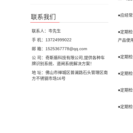
●应经
联系我们
联系人：岑先生
●定期
手 机：13724999022
产品使
邮 箱：1525367778@qq.com
●定期
公 司：奇斯盾科技有限公司,提供各种车
牌识别系统、道闸系统解决方案！
地 址：佛山市禅城区普澜路石头管理区南
●定期
方不锈钢市场16号
●定期
●定期