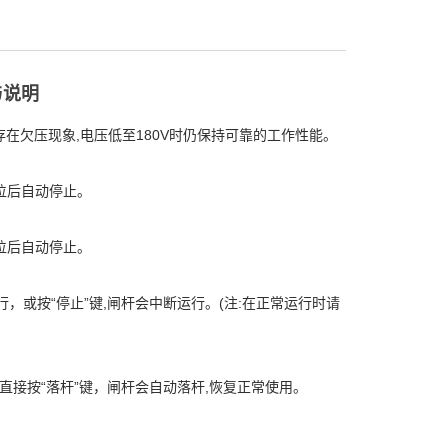
与说明
存在欠压现象,电压低至180V时仍保持可靠的工作性能。
到位后自动停止。
到位后自动停止。
，或按“停止”键,闸杆会中断运行。(注:在正常运行时请
直接按“落杆”键，闸杆会自动落杆,恢复正常使用。