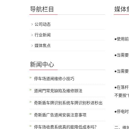
导航栏目
媒体
公司动态
行业新闻
●使用前
媒体焦点
●当需要
新闻中心
●当需要
停车场道闸维修小技巧
●在落
道闸門常見缺陷及維修辦法
不要按“
奇斯盾车牌识别系统车牌识别秒进秒出
●停电
奇斯盾广告道闸安装注意事项
停车场收费系统真的能降低成本吗？
二．维