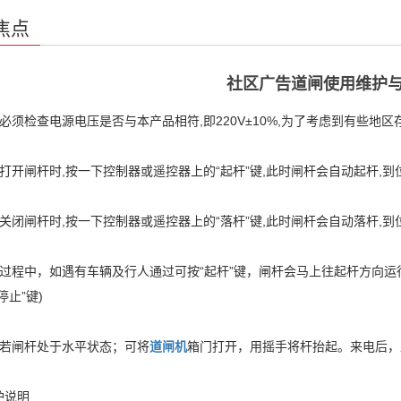
焦点
社区广告道闸使用维护
必须检查电源电压是否与本产品相符,即220V±10%,为了考虑到有些地区
打开闸杆时,按一下控制器或遥控器上的“起杆”键,此时闸杆会自动起杆,
关闭闸杆时,按一下控制器或遥控器上的“落杆”键,此时闸杆会自动落杆,
杆过程中，如遇有车辆及行人通过可按“起杆”键，闸杆会马上往起杆方向运行
停止”键)
时若闸杆处于水平状态；可将
道闸机
箱门打开，用摇手将杆抬起。来电后，
护说明