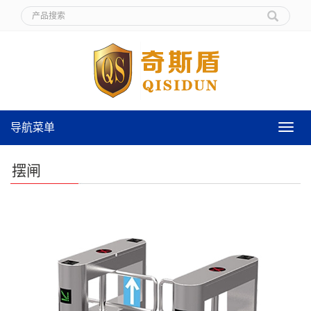
导航菜单
导
航
菜
摆闸
单