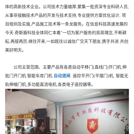
体的高新技术企业。公司技术力量雄厚,聚集一批资深专业料研人员,
从事非接触技术产品的开发与技术支持,专业提供方案优化设计, 项
目规圳及实施,产品施工技术等一条龙服务。在信息科技高速发展的
今天.奇斯盾科技全体同仁本着"一切为客户服务的崇高理念,不断耕
耘,再接再厉,继往开来,一如既往以诚信广交天下朋友,携手共进.共创
美好明天。
公司主营范围、主要产品有各类自动平移门(直线门)开门机,伸
批门开门机.智能车库门机.
自动道闸
. 遥控平开门(平摆门)机, 智能无
轨伸缩门机,多功能直流电机,各类电子遥控器等。